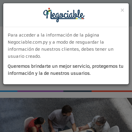
Acceder
×
Para acceder a la información de la página
Negociable.com.py y a modo de resguardar la
información de nuestros clientes, debes tener un
usuario creado.
MENU
Queremos brindarte un mejor servicio, protegemos tu
Quiénes Somos
información y la de nuestros usuarios.
¡Vendé tu negocio!
¿Por Qué Elegirnos?
Nuestros Servicios
Contacto