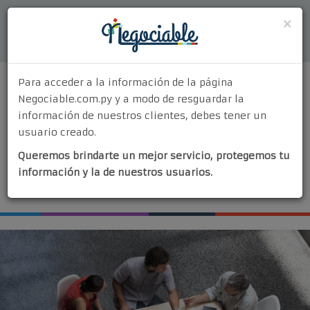
Acceder
×
Para acceder a la información de la página
Negociable.com.py y a modo de resguardar la
información de nuestros clientes, debes tener un
usuario creado.
MENU
Queremos brindarte un mejor servicio, protegemos tu
Quiénes Somos
información y la de nuestros usuarios.
¡Vendé tu negocio!
¿Por Qué Elegirnos?
Nuestros Servicios
Contacto