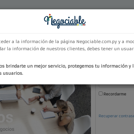
Quiénes Somos
¿Por Qué Elegirnos?
Nuestros Servicios
Contact
ceder a la información de la página Negociable.com.py y a mo
ar la información de nuestros clientes, debes tener un usuar
Login
Regist
s brindarte un mejor servicio, protegemos tu información y l
s usuarios.
Recordarme
Recuperar contras