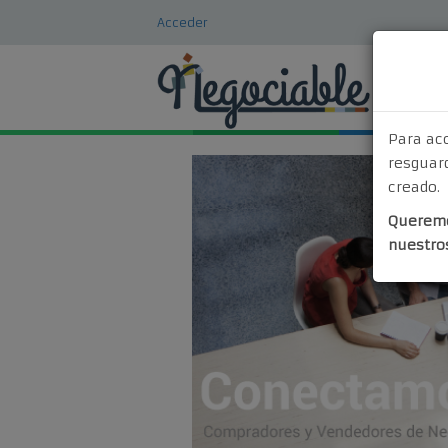
Acceder
Para ac
resguard
creado.
Queremo
nuestro