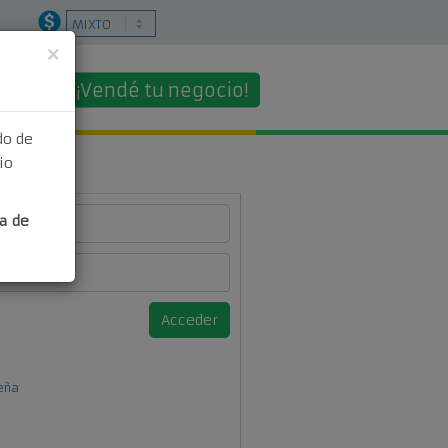
×
¡Vendé tu negocio!
o
do de
io
ro
a de
eña