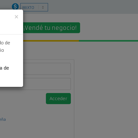
×
¡Vendé tu negocio!
o
do de
io
ro
a de
eña