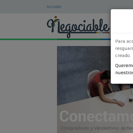
Acceder
Para ac
resguard
creado.
Queremo
nuestro