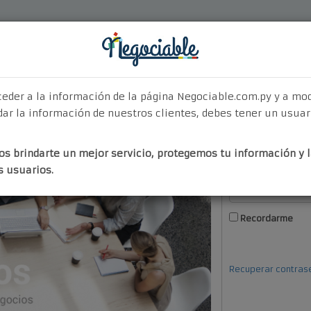
Quiénes Somos
¿Por Qué Elegirnos?
Nuestros Servicios
Contact
ceder a la información de la página Negociable.com.py y a mo
ar la información de nuestros clientes, debes tener un usuar
Login
Regist
s brindarte un mejor servicio, protegemos tu información y l
s usuarios.
Recordarme
Recuperar contras