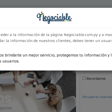
Quiénes Somos
¿Por Qué Elegirnos?
Nuestros Servicios
Contact
ceder a la información de la página Negociable.com.py y a mo
ar la información de nuestros clientes, debes tener un usuar
Login
Regist
s brindarte un mejor servicio, protegemos tu información y l
s usuarios.
Recordarme
Recuperar contras