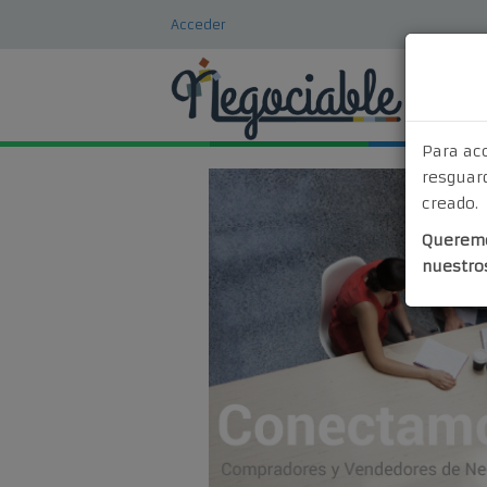
Acceder
Para ac
resguard
creado.
Queremo
nuestro