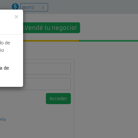
×
¡Vendé tu negocio!
o
do de
io
ro
a de
eña