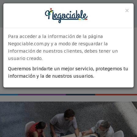
Acceder
×
Para acceder a la información de la página
Negociable.com.py y a modo de resguardar la
información de nuestros clientes, debes tener un
usuario creado.
MENU
Queremos brindarte un mejor servicio, protegemos tu
Quiénes Somos
información y la de nuestros usuarios.
¡Vendé tu negocio!
¿Por Qué Elegirnos?
Nuestros Servicios
Contacto