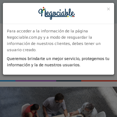
Acceder
×
Para acceder a la información de la página
Negociable.com.py y a modo de resguardar la
información de nuestros clientes, debes tener un
usuario creado.
MENU
Queremos brindarte un mejor servicio, protegemos tu
Quiénes Somos
información y la de nuestros usuarios.
¡Vendé tu negocio!
¿Por Qué Elegirnos?
Nuestros Servicios
Contacto