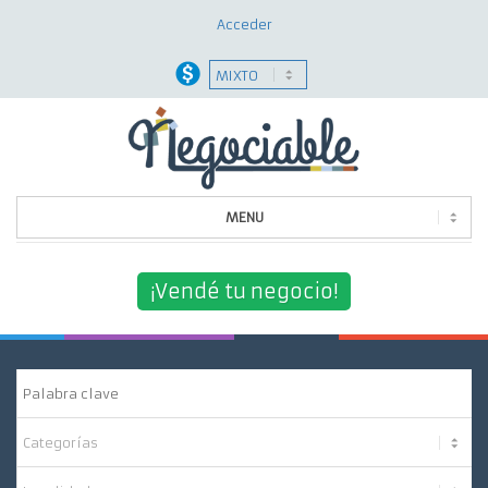
Acceder
MENU
Quiénes Somos
¡Vendé tu negocio!
¿Por Qué Elegirnos?
Nuestros Servicios
Contacto